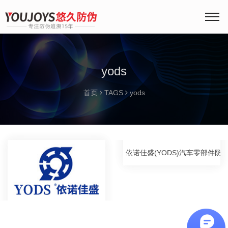
yods
首页
TAGS
yods
依诺佳盛(YODS)汽车零部件防伪追