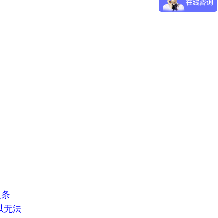
定条
以无法