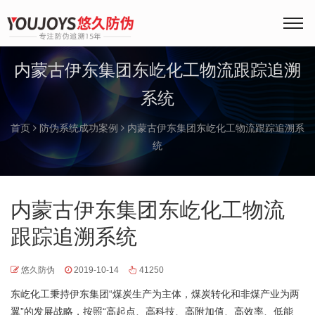
内蒙古伊东集团东屹化工物流跟踪追溯
系统
首页
防伪系统成功案例
内蒙古伊东集团东屹化工物流跟踪追溯系
统
内蒙古伊东集团东屹化工物流
跟踪追溯系统
悠久防伪
2019-10-14
41250
东屹化工秉持伊东集团“煤炭生产为主体，煤炭转化和非煤产业为两
翼”的发展战略，按照“高起点、高科技、高附加值、高效率、低能